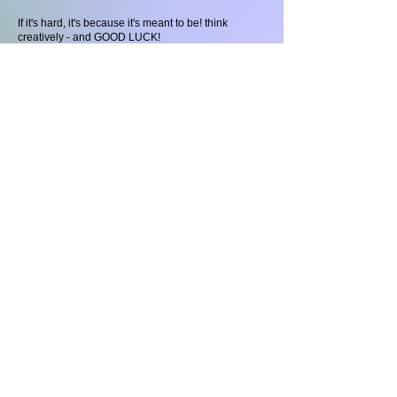
If it's hard, it's because it's meant to be! think
creatively - and GOOD LUCK!
Voorwaarden
Privacybeleid
© 2022 Door Kasia Frankowicz. Gemaakt door
kasia-
studio.com
Hedendaagse kunst | Op straat geïnspireerd | Stoere
teef feministe | LGBTQ+