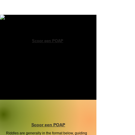
Scoor een POAP
Beëindig de jacht en je krijgt een gratis
POAP NFT* als gedenkwaardig
aandenken.
Zeker beter dan een certificaat van
deelname en een handdruk!
Scoor een POAP
Riddles are generally in the format below, guiding