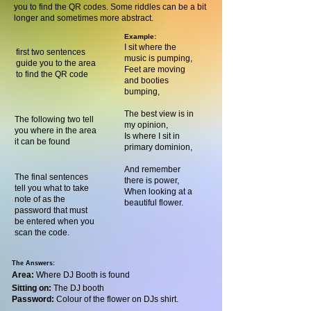
you to find the QR codes. Some riddles can be a bit
longer and sometimes more abstract.
Example:
I sit where the
first two sentences
music is pumping,
guide you to the area
Feet are moving
to find the QR code
and booties
bumping,
The best view is in
The following two tell
my opinion,
you where in the area
Is where I sit in
it can be found
primary dominion,
And remember
The final sentences
there is power,
tell you what to take
When looking at a
note of as the
beautiful flower.
password that must
be entered when you
scan the code.
The Answers:
Area:
Where DJ Booth is found
Sitting on:
The DJ booth
Password:
Colour of the flower on DJs shirt.