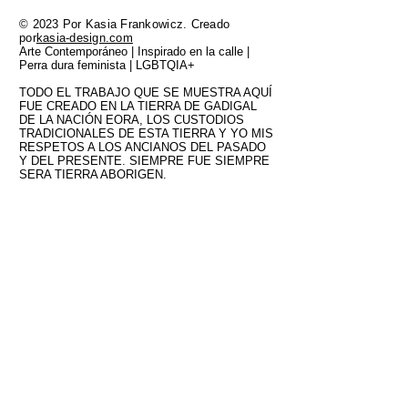
© 2023 Por Kasia Frankowicz. Creado
por
kasia-design.com
Arte Contemporáneo | Inspirado en la calle |
Perra dura feminista | LGBTQIA+
TODO EL TRABAJO QUE SE MUESTRA AQUÍ
FUE CREADO EN LA TIERRA DE GADIGAL
DE LA NACIÓN EORA, LOS CUSTODIOS
TRADICIONALES DE ESTA TIERRA Y YO MIS
RESPETOS A LOS ANCIANOS DEL PASADO
Y DEL PRESENTE. SIEMPRE FUE SIEMPRE
SERA TIERRA ABORIGEN.
FAQ
Shipping and Delivery
Returns and Exchange Policy
Privacy Policy
Terms and Conditions
Limited Edition Art Prints
Original Paintings
About
Blog
Contact