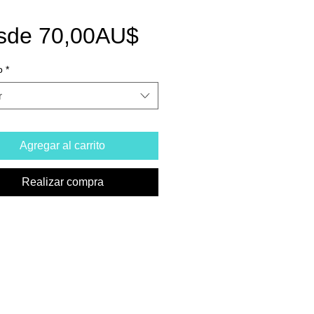
Precio
sde
70,00AU$
de
o
*
oferta
r
Agregar al carrito
Realizar compra