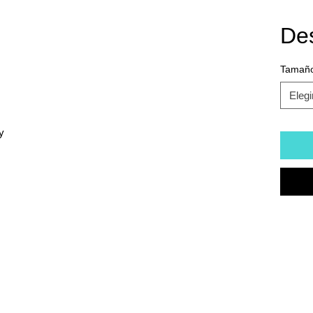
De
Tamañ
Elegi
y