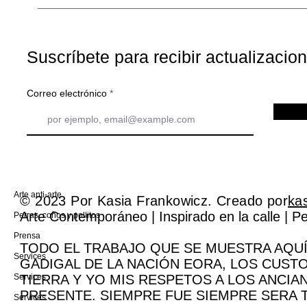
Suscríbete para recibir actualizacio
Correo electrónico
Arte anti-arte
© 2023 Por Kasia Frankowicz. Creado por
ka
Arte Contemporáneo | Inspirado en la calle | 
Perras, coños y pollitos
Prensa
TODO EL TRABAJO QUE SE MUESTRA AQUÍ
Services
GADIGAL DE LA NACIÓN EORA, LOS CUST
Services
TIERRA Y YO MIS RESPETOS A LOS ANCIA
PRESENTE. SIEMPRE FUE SIEMPRE SERA 
Services