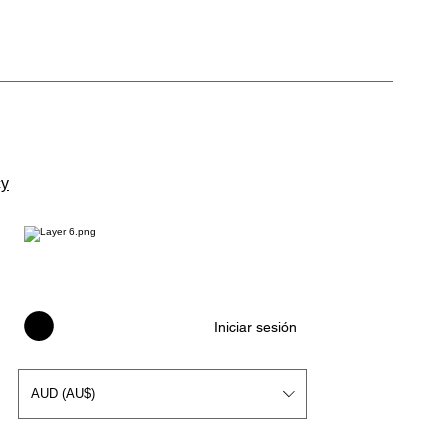
cy
Iniciar sesión
AUD (AU$)