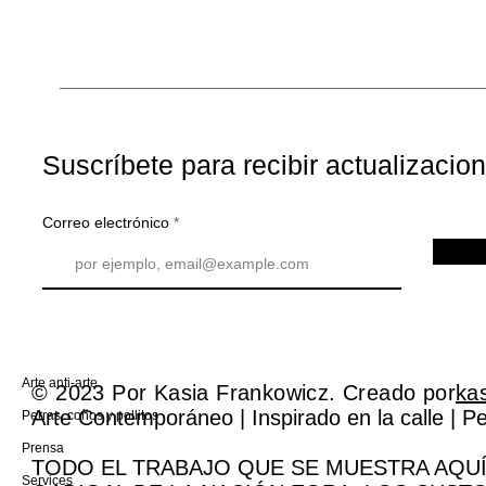
Suscríbete para recibir actualizacio
Correo electrónico
Arte anti-arte
© 2023 Por Kasia Frankowicz. Creado por
ka
Arte Contemporáneo | Inspirado en la calle | 
Perras, coños y pollitos
Prensa
TODO EL TRABAJO QUE SE MUESTRA AQUÍ
Services