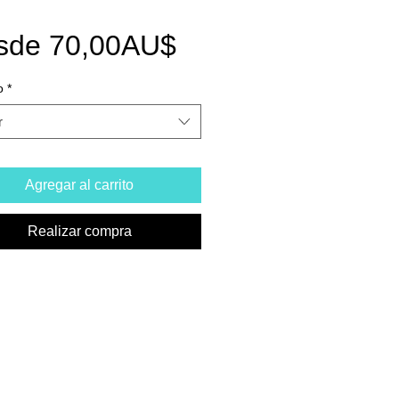
Precio
sde
70,00AU$
de
o
*
oferta
r
Agregar al carrito
Realizar compra