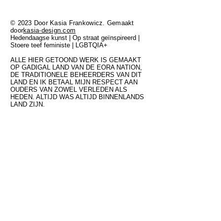
© 2023 Door Kasia Frankowicz. Gemaakt
door
kasia-design.com
Hedendaagse kunst | Op straat geïnspireerd |
Stoere teef feministe | LGBTQIA+
ALLE HIER GETOOND WERK IS GEMAAKT
OP GADIGAL LAND VAN DE EORA NATION,
DE TRADITIONELE BEHEERDERS VAN DIT
LAND EN IK BETAAL MIJN RESPECT AAN
OUDERS VAN ZOWEL VERLEDEN ALS
HEDEN. ALTIJD WAS ALTIJD BINNENLANDS
LAND ZIJN.
FAQ
Shipping and Delivery
Returns and Exchange Policy
Privacy Policy
Terms and Conditions
Limited Edition Art Prints
Original Paintings
About
Blog
Contact