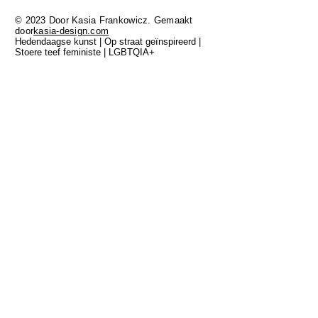
© 2023 Door Kasia Frankowicz. Gemaakt
door
kasia-design.com
Hedendaagse kunst | Op straat geïnspireerd |
Stoere teef feministe | LGBTQIA+
ALLE HIER GETOOND WERK IS GEMAAKT
OP GADIGAL LAND VAN DE EORA NATION,
DE TRADITIONELE BEHEERDERS VAN DIT
LAND EN IK BETAAL MIJN RESPECT AAN
OUDERS VAN ZOWEL VERLEDEN ALS
HEDEN. ALTIJD WAS ALTIJD BINNENLANDS
LAND ZIJN.
FAQ
Shipping and Delivery
Returns and Exchange Policy
Privacy Policy
Terms and Conditions
Limited Edition Art Prints
Original Paintings
About
Blog
Contact