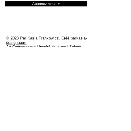
Abonnez-vous +
© 2023 Par Kasia Frankowicz. Créé par
kasia-
design.com
Art Contemporain | Inspiré de la rue | Salope
féministe dure | LGBTQIA+
TOUT LE TRAVAIL MONTRÉ ICI A ÉTÉ CRÉÉ
SUR LA TERRE GADIGAL DE LA NATION
EORA, LES GARDIENS TRADITIONNELS DE
CETTE TERRE ET JE REND MES RESPECTS
AUX AÎNÉS DU PASSÉ ET DU PRÉSENT. A
TOUJOURS ETE TOUJOURS SERA UNE
TERRE AUTOCHTONE.
FAQ
Shipping and Delivery
Returns and Exchange Policy
Privacy Policy
Terms and Conditions
Limited Edition Art Prints
Original Paintings
About