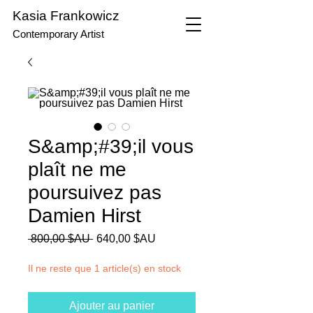
Kasia Frankowicz
Contemporary Artist
S&amp;#39;il vous
plaît ne me
poursuivez pas
Damien Hirst
Prix
Prix
 800,00 $AU 
640,00 $AU
original
promotionnel
Il ne reste que 1 article(s) en stock
Ajouter au panier