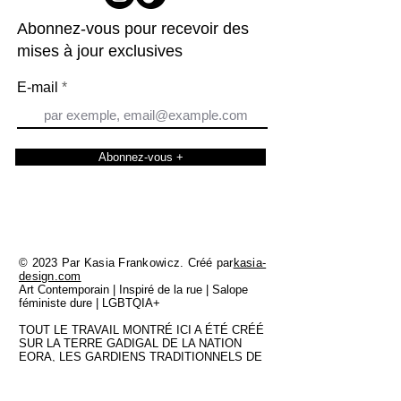
Abonnez-vous pour recevoir des
mises à jour exclusives
E-mail
Abonnez-vous +
© 2023 Par Kasia Frankowicz. Créé par
kasia-
design.com
Art Contemporain | Inspiré de la rue | Salope
féministe dure | LGBTQIA+
TOUT LE TRAVAIL MONTRÉ ICI A ÉTÉ CRÉÉ
SUR LA TERRE GADIGAL DE LA NATION
EORA, LES GARDIENS TRADITIONNELS DE
CETTE TERRE ET JE REND MES RESPECTS
AUX AÎNÉS DU PASSÉ ET DU PRÉSENT. A
TOUJOURS ETE TOUJOURS SERA UNE