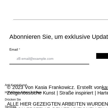
Abonnieren Sie, um exklusive Updat
Email
Anti-Kunst-Kunst
© 2023 Von Kasia Frankowicz. Erstellt von
ka
Zeitgenössische Kunst | Straße inspiriert | Ha
Hündinnen, Fotzen & Küken
Drücken Sie
ALLE HIER GEZEIGTEN ARBEITEN WURDEN
Services