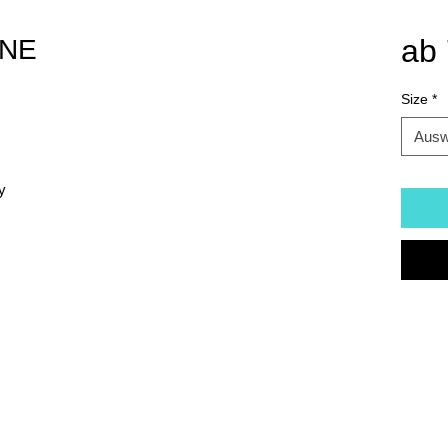
ab
ONE
Size
*
Ausw
y