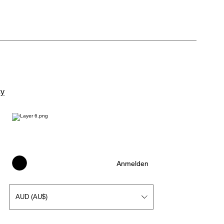
cy
Anmelden
AUD (AU$)