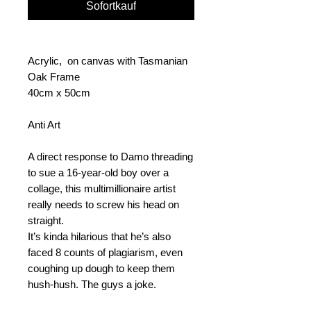
Sofortkauf
Acrylic, on canvas with Tasmanian
Oak Frame
40cm x 50cm
Anti Art
A direct response to Damo threading
to sue a 16-year-old boy over a
collage, this multimillionaire artist
really needs to screw his head on
straight.
It’s kinda hilarious that he’s also
faced 8 counts of plagiarism, even
coughing up dough to keep them
hush-hush. The guys a joke.