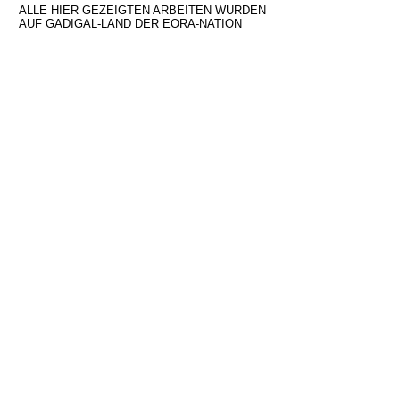
ALLE HIER GEZEIGTEN ARBEITEN WURDEN
AUF GADIGAL-LAND DER EORA-NATION
ERSTELLT, DEN TRADITIONELLEN HÜTERN
DIESES LANDES, UND ICH ZAHLE DEN
ÄLTESTEN DER VERGANGENHEIT UND DER
GEGENWART MEINE RESPEKT. WAR
IMMER IMMER UREINHEIMISCHES LAND
SEIN.
FAQ
Shipping and Delivery
Returns and Exchange Policy
Privacy Policy
Terms and Conditions
Limited Edition Art Prints
Original Paintings
About
Blog
Contact
Anmelden