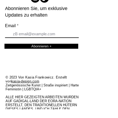
Abonnieren Sie, um exklusive
Updates zu erhalten
Email
Abonnieren +
© 2023 Von Kasia Frankowicz. Erstellt
von
kasia-design.com
Zeitgenössische Kunst | Straße inspiriert | Harte
Feministin | LGBTQIA+
ALLE HIER GEZEIGTEN ARBEITEN WURDEN
AUF GADIGAL-LAND DER EORA-NATION
ERSTELLT, DEN TRADITIONELLEN HÜTERN
DIESES LANDES, UND ICH ZAHLE DEN
ÄLTESTEN DER VERGANGENHEIT UND DER
GEGENWART MEINE RESPEKT. WAR