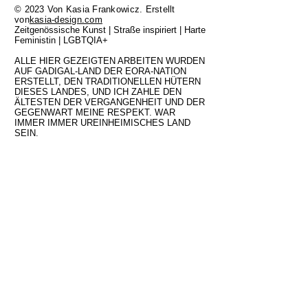
© 2023 Von Kasia Frankowicz. Erstellt
von
kasia-design.com
Zeitgenössische Kunst | Straße inspiriert | Harte
Feministin | LGBTQIA+
ALLE HIER GEZEIGTEN ARBEITEN WURDEN
AUF GADIGAL-LAND DER EORA-NATION
ERSTELLT, DEN TRADITIONELLEN HÜTERN
DIESES LANDES, UND ICH ZAHLE DEN
ÄLTESTEN DER VERGANGENHEIT UND DER
GEGENWART MEINE RESPEKT. WAR
IMMER IMMER UREINHEIMISCHES LAND
SEIN.
FAQ
Shipping and Delivery
Returns and Exchange Policy
Privacy Policy
Terms and Conditions
Limited Edition Art Prints
Original Paintings
About
Blog
Contact