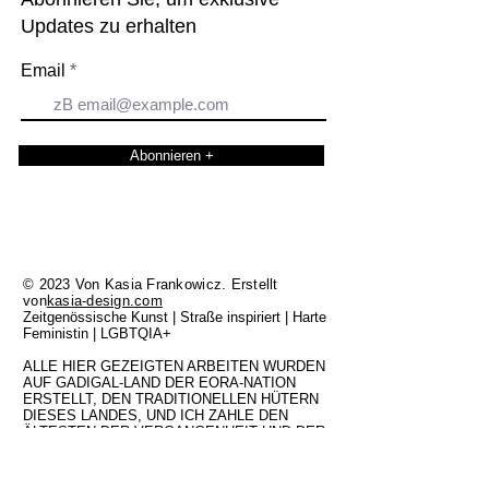
Updates zu erhalten
Email
Abonnieren +
© 2023 Von Kasia Frankowicz. Erstellt
von
kasia-design.com
Zeitgenössische Kunst | Straße inspiriert | Harte
Feministin | LGBTQIA+
ALLE HIER GEZEIGTEN ARBEITEN WURDEN
AUF GADIGAL-LAND DER EORA-NATION
ERSTELLT, DEN TRADITIONELLEN HÜTERN
DIESES LANDES, UND ICH ZAHLE DEN
ÄLTESTEN DER VERGANGENHEIT UND DER
GEGENWART MEINE RESPEKT. WAR
IMMER IMMER UREINHEIMISCHES LAND
SEIN.